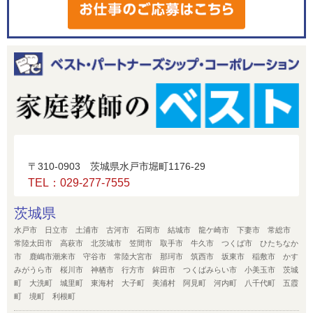
〒310-0903 茨城県水戸市堀町1176-29
TEL：029-277-7555
茨城県
水戸市 日立市 土浦市 古河市 石岡市 結城市 龍ケ崎市 下妻市 常総市
常陸太田市 高萩市 北茨城市 笠間市 取手市 牛久市 つくば市 ひたちなか
市 鹿嶋市潮来市 守谷市 常陸大宮市 那珂市 筑西市 坂東市 稲敷市 かす
みがうら市 桜川市 神栖市 行方市 鉾田市 つくばみらい市 小美玉市 茨城
町 大洗町 城里町 東海村 大子町 美浦村 阿見町 河内町 八千代町 五霞
町 境町 利根町