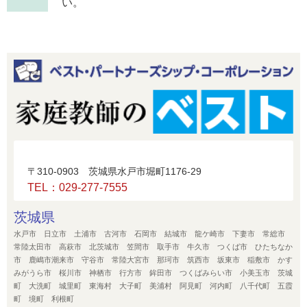
い。
〒310-0903 茨城県水戸市堀町1176-29
TEL：029-277-7555
茨城県
水戸市 日立市 土浦市 古河市 石岡市 結城市 龍ケ崎市 下妻市 常総市
常陸太田市 高萩市 北茨城市 笠間市 取手市 牛久市 つくば市 ひたちなか
市 鹿嶋市潮来市 守谷市 常陸大宮市 那珂市 筑西市 坂東市 稲敷市 かす
みがうら市 桜川市 神栖市 行方市 鉾田市 つくばみらい市 小美玉市 茨城
町 大洗町 城里町 東海村 大子町 美浦村 阿見町 河内町 八千代町 五霞
町 境町 利根町